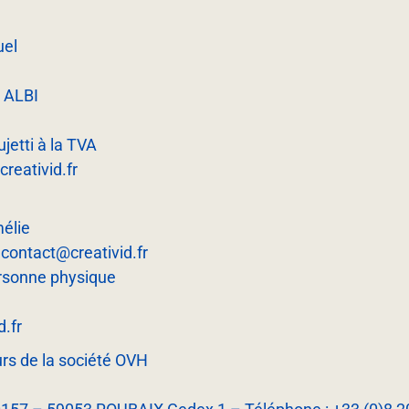
uel
 ALBI
etti à la TVA
reativid.fr
mélie
:
contact@creativid.fr
ersonne physique
.fr
urs de la société OVH