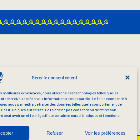
PROFIL CANVA
Gérer le consentement
PROFIL CANVA CREATORS
es meilleures expériences, nous utilisons des technologies telles que les
 stocker et/ou accéder aux informations des appareils. Le fait de consentir à
gies nous permettra de traiter des données telles que le comportement de
 les ID uniques sur ce site. Le fait de ne pas consentir ou de retirer son
 peut avoir un effet négatif sur certaines caractéristiques et fonctions.
cepter
Refuser
Voir les préférences