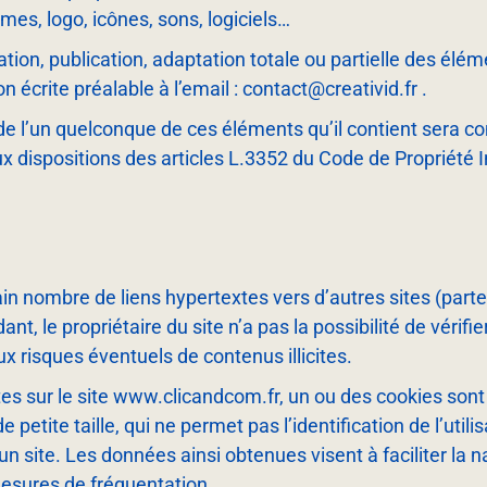
es, logo, icônes, sons, logiciels…
tion, publication, adaptation totale ou partielle des élém
on écrite préalable à l’email : contact@creativid.fr .
 de l’un quelconque de ces éléments qu’il contient sera 
dispositions des articles L.335­2 du Code de Propriété In
in nombre de liens hypertextes vers d’autres sites (part
nt, le propriétaire du site n’a pas la possibilité de vérifie
ux risques éventuels de contenus illicites.
sites sur le site www.clicandcom.fr, un ou des cookies so
e petite taille, qui ne permet pas l’identification de l’uti
un site. Les données ainsi obtenues visent à faciliter la na
esures de fréquentation.